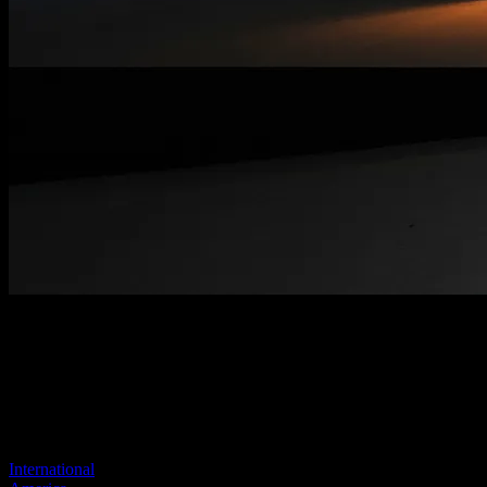
Página no encontrada
Tu enlace anterior parece no existir más
Visite uno de nuestros sitios para continuar.
International