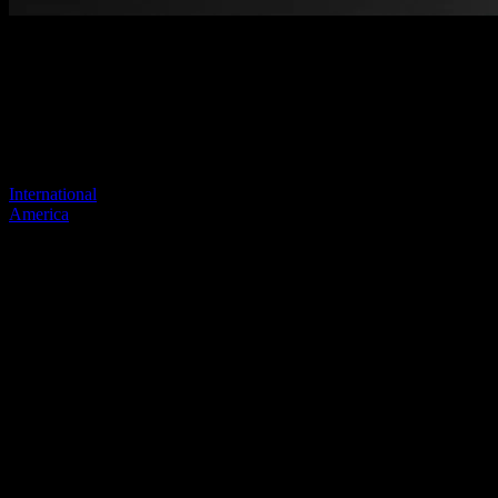
Página no encontrada
Tu enlace anterior parece no existir más
Visite uno de nuestros sitios para continuar.
International
America