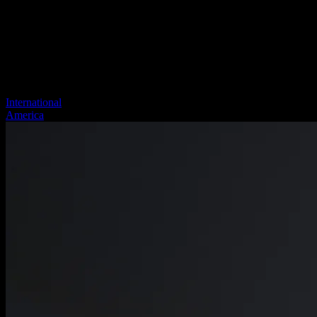
International
America