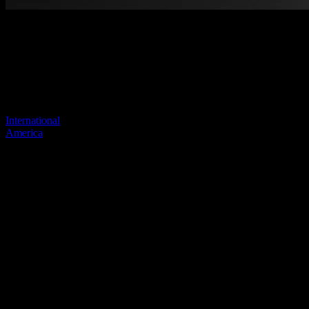
Página no encontrada
Tu enlace anterior parece no existir más
Visite uno de nuestros sitios para continuar.
International
America