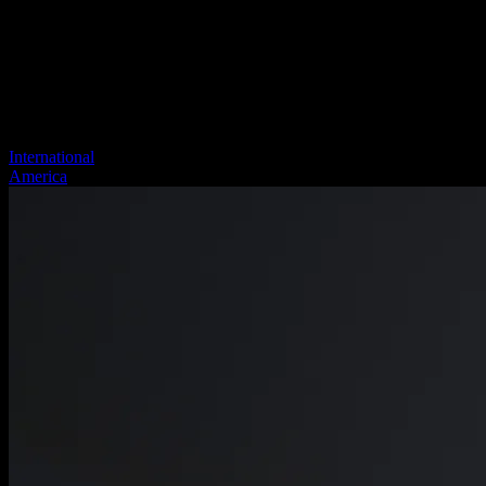
International
America