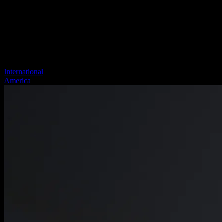
International
America