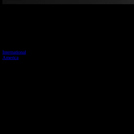
Página no encontrada
Tu enlace anterior parece no existir más
Visite uno de nuestros sitios para continuar.
International
America