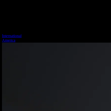
International
America