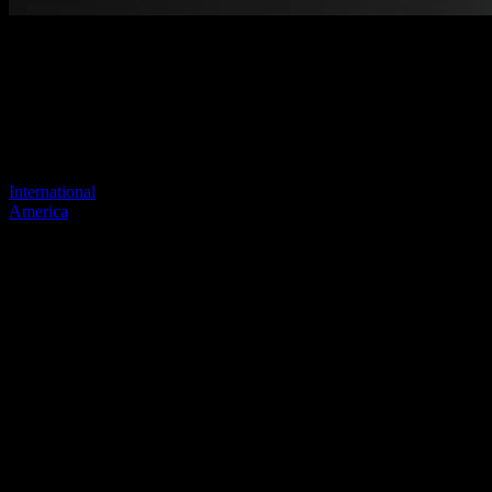
Página no encontrada
Tu enlace anterior parece no existir más
Visite uno de nuestros sitios para continuar.
International
America