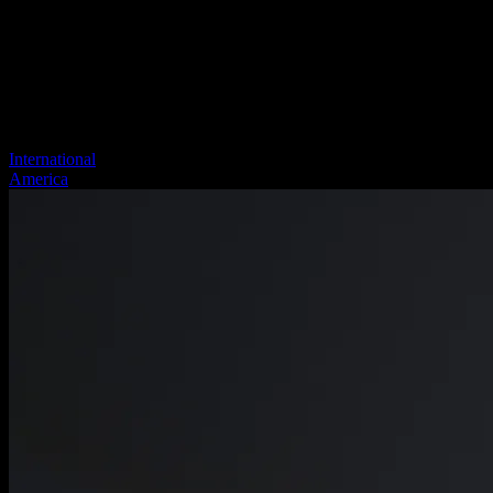
International
America