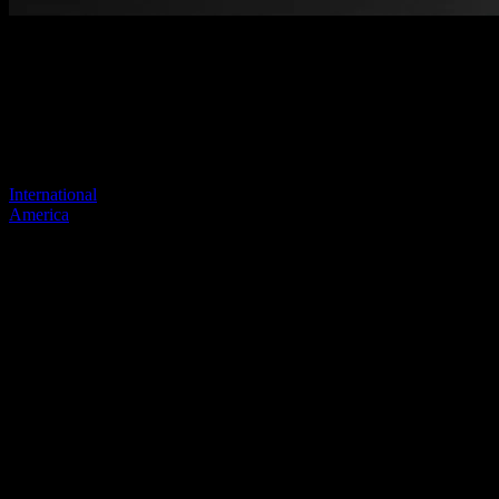
Página no encontrada
Tu enlace anterior parece no existir más
Visite uno de nuestros sitios para continuar.
International
America