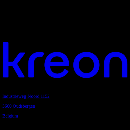
Página no encontrada
Lo siento, la página que estás buscando no existe o puede haber sido
trasladada. Verifique la URL o use el menú para continuar
navegando.
¿Te gustaría trabajar juntos?
Sede
Industrieweg-Noord 1152
3660 Oudsbergen
Belgium
Siempre cerca