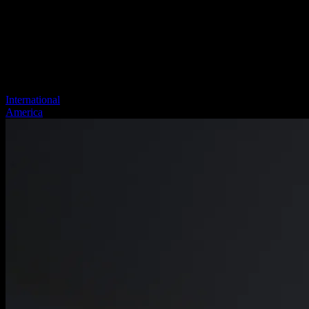
International
America