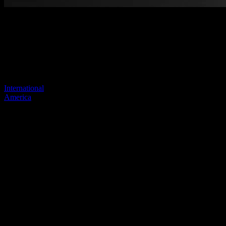
Página no encontrada
Tu enlace anterior parece no existir más
Visite uno de nuestros sitios para continuar.
International
America