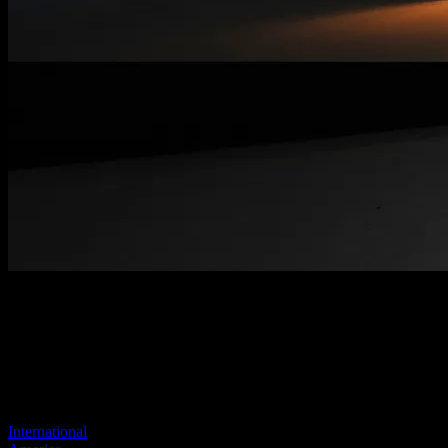
Página no encontrada
Tu enlace anterior parece no existir más
Visite uno de nuestros sitios para continuar.
International