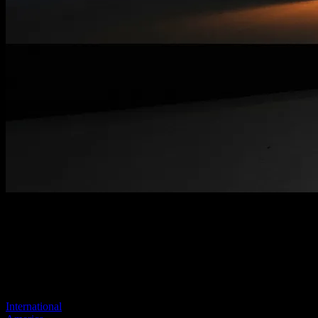
Página no encontrada
Tu enlace anterior parece no existir más
Visite uno de nuestros sitios para continuar.
International