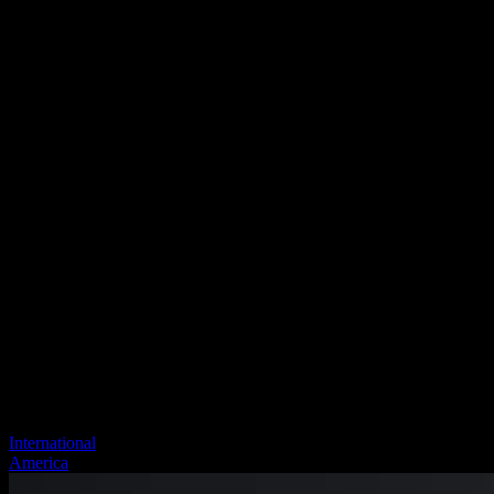
International
America