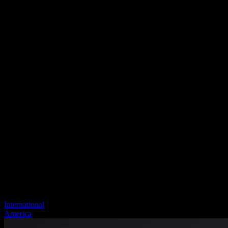
International
America