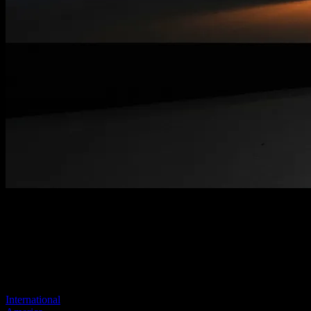
Página no encontrada
Tu enlace anterior parece no existir más
Visite uno de nuestros sitios para continuar.
International