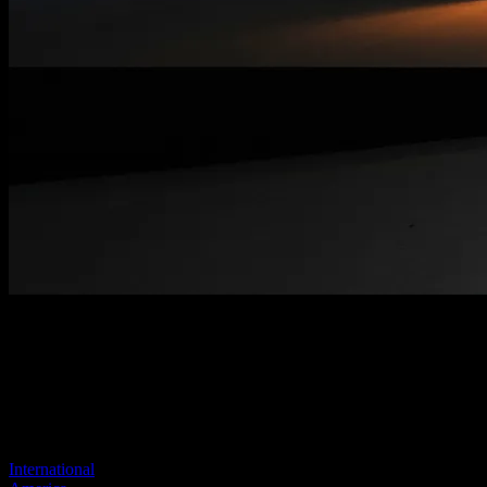
Página no encontrada
Tu enlace anterior parece no existir más
Visite uno de nuestros sitios para continuar.
International