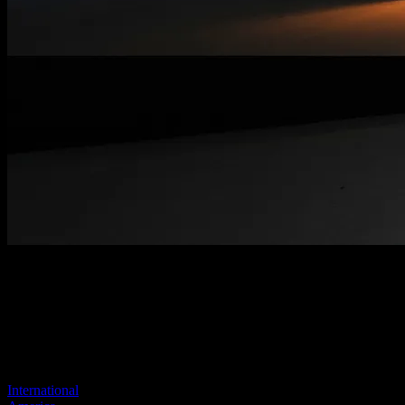
Página no encontrada
Tu enlace anterior parece no existir más
Visite uno de nuestros sitios para continuar.
International