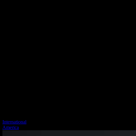
International
America