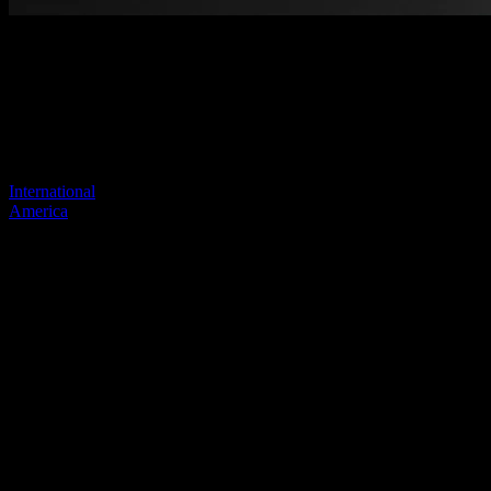
Página no encontrada
Tu enlace anterior parece no existir más
Visite uno de nuestros sitios para continuar.
International
America