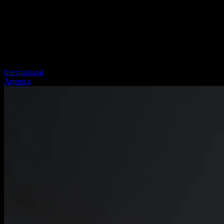
International
America