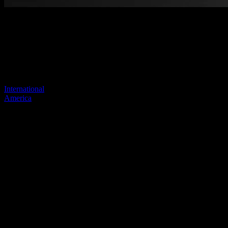
Página no encontrada
Tu enlace anterior parece no existir más
Visite uno de nuestros sitios para continuar.
International
America