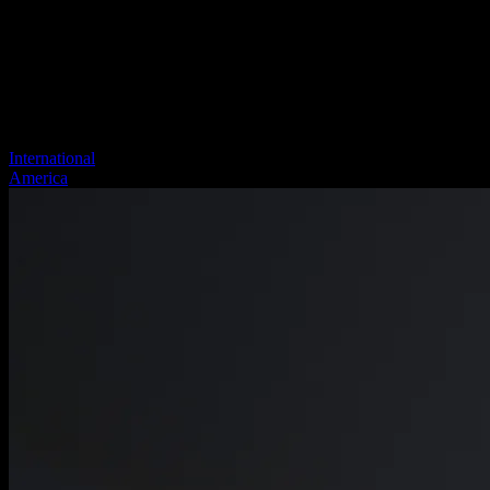
International
America