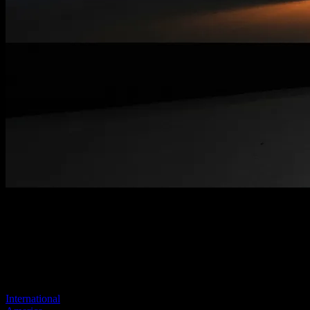
Página no encontrada
Tu enlace anterior parece no existir más
Visite uno de nuestros sitios para continuar.
International