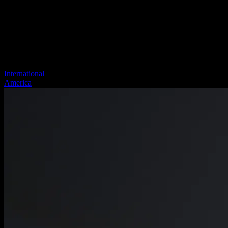
International
America