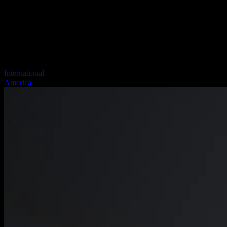
International
America