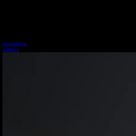
International
America