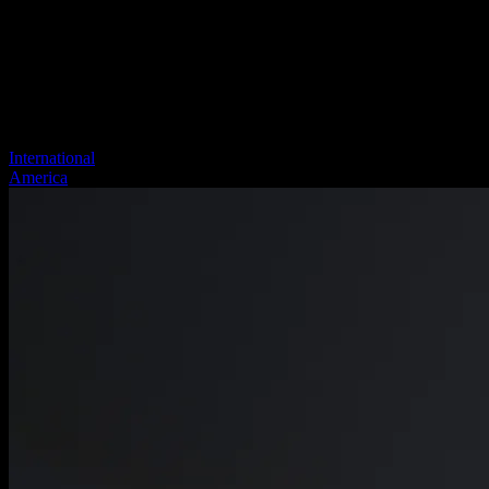
International
America