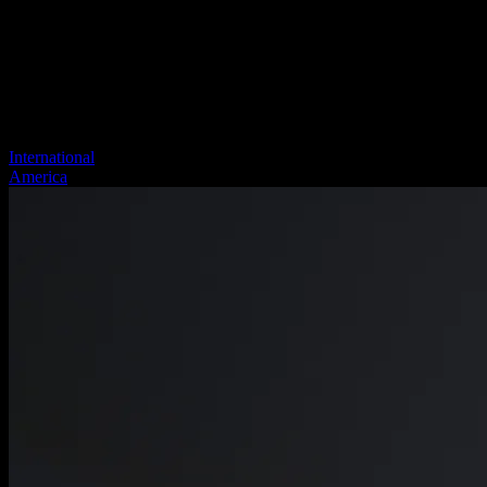
International
America