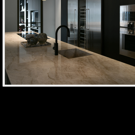
oran pendant stone
Im Jahr 2018 brachte das Unternehmen mit kreon oran craft seine
erste dekorative Produktlinie auf den Markt. Unsere Designer
verfolgen bei der Entwicklung von kreon oran craft einen völlig
neuen Ansatz. Ohne den Grundsatz „Einheit im Design, Einfachheit
in der Technik und Präzision im Detail“ aus dem Blick zu verlieren.