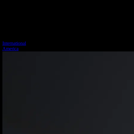
International
America