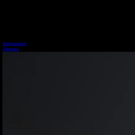
International
America