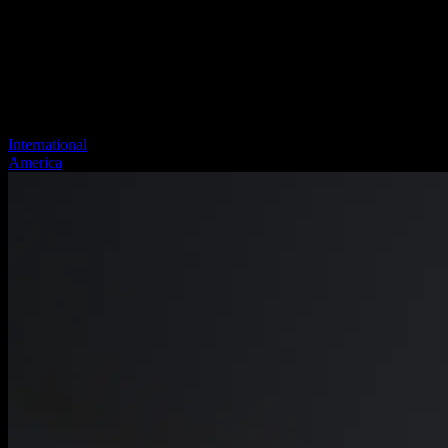
International
America