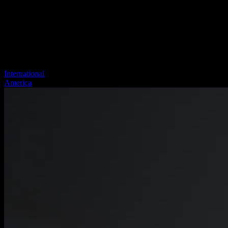
International
America