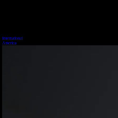
International
America