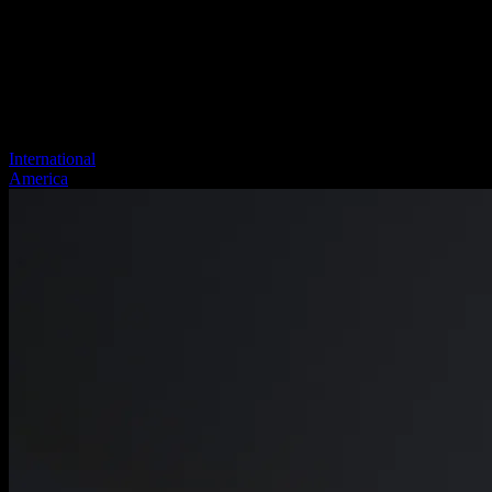
International
America